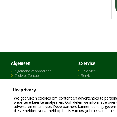
Algemeen
D.Service
Algemene voorwaarden
D.Service
Code of Conduct
Service contracten
Online Sales Policy
DVU Calculator
Privacy Statement
Uw privacy
Cookies
Citrix
We gebruiken cookies om content en advertenties te persona
websiteverkeer te analyseren. Ook delen we informatie over 
adverteren en analyse. Deze partners kunnen deze gegevens 
die ze hebben verzameld op basis van uw gebruik van hun se
Dab Pumps Spa © Via Marco Polo, 14 Mestrino Padova - Italy Tel. +39.049.5125000 
P.I. 03675230282 - R.E.A. Padova N. 328200- Cap. Soc. Euro €10.000.000 i.v.