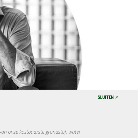
SLUITEN
van onze kostbaarste grondstof: water.