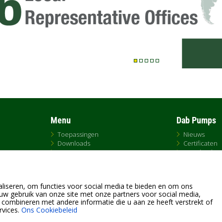
Menu
Dab Pumps
Toepassingen
Nieuws
Downloads
Certificaten
BIM
Over het bedr
DNA - Pump Selector
Contact
Uitwisselen
D.Club
Sales
liseren, om functies voor social media te bieden en om ons
uw gebruik van onze site met onze partners voor social media,
combineren met andere informatie die u aan ze heeft verstrekt of
rvices.
Ons Cookiebeleid
Fax +39.049.5125950