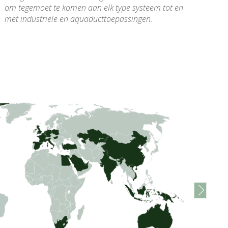
om tegemoet te komen aan elk type systeem tot en
met industriële en aquaducttoepassingen.
next