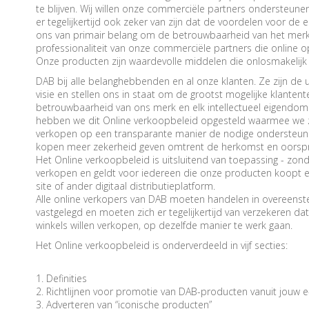
te blijven. Wij willen onze commerciële partners ondersteun
er tegelijkertijd ook zeker van zijn dat de voordelen voor de
ons van primair belang om de betrouwbaarheid van het mer
professionaliteit van onze commerciële partners die online o
Onze producten zijn waardevolle middelen die onlosmakelijk
DAB bij alle belanghebbenden en al onze klanten. Ze zijn de 
visie en stellen ons in staat om de grootst mogelijke klanten
betrouwbaarheid van ons merk en elk intellectueel eigendo
hebben we dit Online verkoopbeleid opgesteld waarmee we z
verkopen op een transparante manier de nodige ondersteuning
kopen meer zekerheid geven omtrent de herkomst en oorspro
Het Online verkoopbeleid is uitsluitend van toepassing - zond
verkopen en geldt voor iedereen die onze producten koopt 
site of ander digitaal distributieplatform.
Alle online verkopers van DAB moeten handelen in overeenst
vastgelegd en moeten zich er tegelijkertijd van verzekeren d
winkels willen verkopen, op dezelfde manier te werk gaan.
Het Online verkoopbeleid is onderverdeeld in vijf secties:
1. Definities
2. Richtlijnen voor promotie van DAB-producten vanuit jouw
3. Adverteren van “iconische producten”