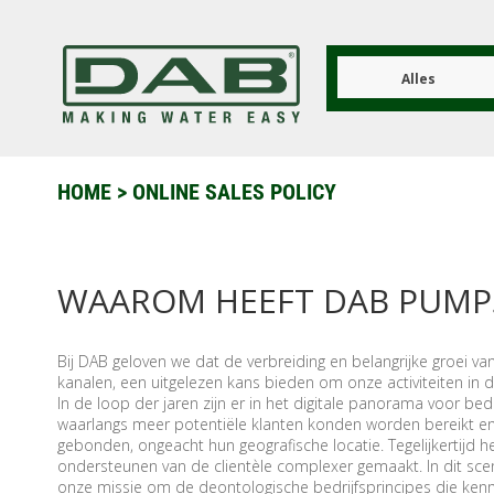
Overslaan
en
naar
de
Alles
inhoud
gaan
HOME
>
ONLINE SALES POLICY
WAAROM HEEFT DAB PUMPS
Bij DAB geloven we dat de verbreiding en belangrijke groei va
kanalen, een uitgelezen kans bieden om onze activiteiten in 
In de loop der jaren zijn er in het digitale panorama voor 
waarlangs meer potentiële klanten konden worden bereikt en 
gebonden, ongeacht hun geografische locatie. Tegelijkertijd h
ondersteunen van de clientèle complexer gemaakt. In dit scenar
onze missie om de deontologische bedrijfsprincipes die ke