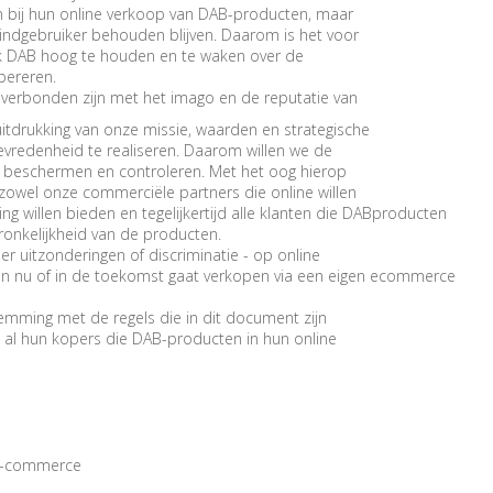
en bij hun online verkoop van DAB-producten, maar
 eindgebruiker behouden blijven. Daarom is het voor
k DAB hoog te houden en te waken over de
pereren.
 verbonden zijn met het imago en de reputatie van
uitdrukking van onze missie, waarden en strategische
tevredenheid te realiseren. Daarom willen we de
m beschermen en controleren. Met het oog hierop
owel onze commerciële partners die online willen
 willen bieden en tegelijkertijd alle klanten die DABproducten
nkelijkheid van de producten.
er uitzonderingen of discriminatie - op online
en nu of in de toekomst gaat verkopen via een eigen ecommerce
emming met de regels die in dit document zijn
at al hun kopers die DAB-producten in hun online
 e-commerce