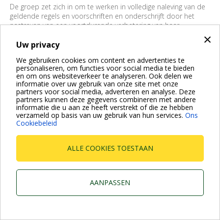
De groep zet zich in om te werken in volledige naleving van de
geldende regels en voorschriften en onderschrijft door het
nastreven van een voortdurende verbetering van haar
×
prestaties.
Uw privacy
Dab Pumps BV is ISO 9001, ISO 14001 en ISO 45001
gecertificeerd. Daarnaast hebben we ons eigen Quality Policy
We gebruiken cookies om content en advertenties te
en de EHS Policy. Download hieronder onze certificaten.
personaliseren, om functies voor social media te bieden
en om ons websiteverkeer te analyseren. Ook delen we
Attachments
informatie over uw gebruik van onze site met onze
DAB ISO 9001
(3.93 MB)
partners voor social media, adverteren en analyse. Deze
DAB ISO 14001
(2.67 MB)
partners kunnen deze gegevens combineren met andere
DAB ISO 45001
(2.67 MB)
informatie die u aan ze heeft verstrekt of die ze hebben
DAB Quality Policy 2024
(411.08 KB)
verzameld op basis van uw gebruik van hun services.
Ons
Cookiebeleid
DAB Policy EHS
(98.06 KB)
ALLE COOKIES TOESTAAN
Dab Pumps Spa © Via Marco Polo, 14 Mestrino Padova -
Italy Tel. +39.049.5125000 Fax +39.049.5125950
P.I. 03675230282 - R.E.A. Padova N. 328200- Cap. Soc.
Euro €10.000.000 i.v.
AANPASSEN