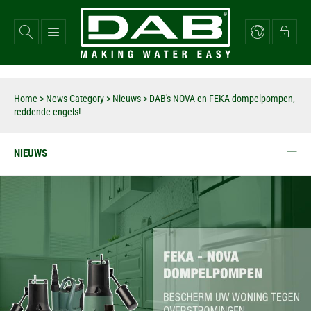
Overslaan
en
naar
de
inhoud
gaan
Home
>
News Category
>
Nieuws
>
DAB's NOVA en FEKA dompelpompen,
reddende engels!
NIEUWS