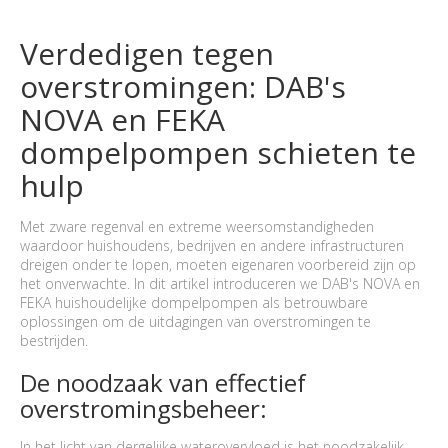
Verdedigen tegen
overstromingen: DAB's
NOVA en FEKA
dompelpompen schieten te
hulp
Met zware regenval en extreme weersomstandigheden
waardoor huishoudens, bedrijven en andere infrastructuren
dreigen onder te lopen, moeten eigenaren voorbereid zijn op
het onverwachte. In dit artikel introduceren we DAB's NOVA en
FEKA huishoudelijke dompelpompen als betrouwbare
oplossingen om de uitdagingen van overstromingen te
bestrijden.
De noodzaak van effectief
overstromingsbeheer:
In het licht van dergelijke waterovervloed is het noodzakelijk