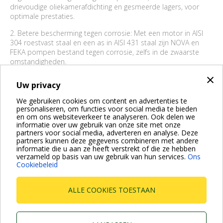
drievoudige oliekamerafdichting en gesmeerde lagers, voor
optimale prestaties.
2. Betere bescherming tegen corrosie: Met een motor in AISI
304 roestvast staal en een as in AISI 431 staal zijn NOVA en
FEKA pompen bestand tegen corrosie, zelfs in de zwaarste
omstandigheden.
×
3. Zoals we hier in Nederland heel vaak ervaren, is voorbereid
Uw privacy
zijn op hevige regenval en overstromingen, zeker geen slechte
zaak. DAB's NOVA en FEKA huishoudelijke dompelpompen
We gebruiken cookies om content en advertenties te
komen naar voren als betrouwbare en efficiënte hulpmiddelen
personaliseren, om functies voor social media te bieden
om de uitdagingen van extreem weer en overstromingen te
en om ons websiteverkeer te analyseren. Ook delen we
informatie over uw gebruik van onze site met onze
bestrijden. Door proactief te investeren in deze betrouwbare
partners voor social media, adverteren en analyse. Deze
oplossingen, kunnen we onze huizen en bedrijven beschermen
partners kunnen deze gegevens combineren met andere
en zorgen voor veiligheid, stabiliteit en droogte. Wacht niet op
informatie die u aan ze heeft verstrekt of die ze hebben
de volgende overstroming - bescherm uw huis met DAB's
verzameld op basis van uw gebruik van hun services.
Ons
NOVA en FEKA pompen.
Cookiebeleid
ALLE COOKIES TOESTAAN
BACK