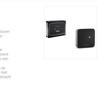
sturen
or
De
fstand
p een
r op
n met
ebracht