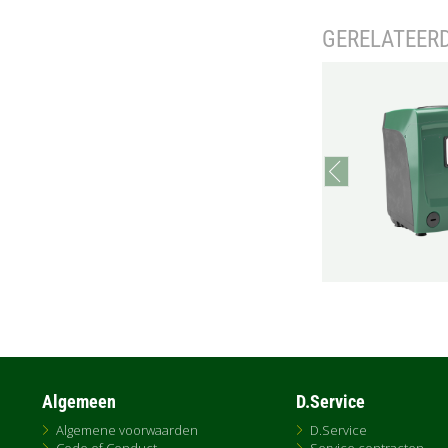
GERELATEER
prev
Algemeen
D.Service
Algemene voorwaarden
D.Service
Code of Conduct
Service contracten