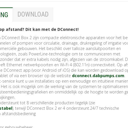
DOWNLOAD
ING
 op afstand? Dit kan met de DConnect!
 DConnect Box 2 zijn compacte elektronische apparaten voor het be
nelen of pompen voor circulatie, drainage, drukregeling of irrigatie vo
erciële gebouwen. Het beschikt over talloze aansluitpoorten en
nologieën, zoals PowerLine-technologie om te communiceren met
der dat er extra kabels nodig zijn, afgezien van de stroomkabel. 
ft Ethernet netwerkpoorten en Wi-Fi 4 (802.11n) connectiviteit. Op a
de DConnect app (voor Android of iOS) die kan worden gedownload o
blet of via een browser op de website
dconnect.dabpumps.com
.
service kunt u uw installaties op een eenvoudige en intuïtieve manie
 Het is ook mogelijk om de werking van de systemen te optimalisere
steembedieningsgrafieken en onmiddellijk op de hoogte te worden g
ijkingen.
rsteunt tot 8 verschillende producten tegelijk (zie
stabel
), terwijl DConnect Box 2 er 4 ondersteunt.24/7 technische
n afstandsbediening
oor gebouwbeheer