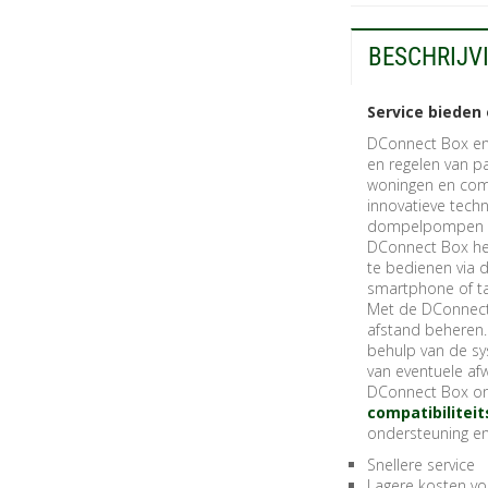
BESCHRIJV
Service bieden
DConnect Box en
en regelen van pa
woningen en comm
innovatieve tech
dompelpompen zon
DConnect Box hee
te bedienen via 
smartphone of ta
Met de DConnect-
afstand beheren.
behulp van de sy
van eventuele afw
DConnect Box onde
compatibiliteit
ondersteuning e
Snellere service
Lagere kosten v