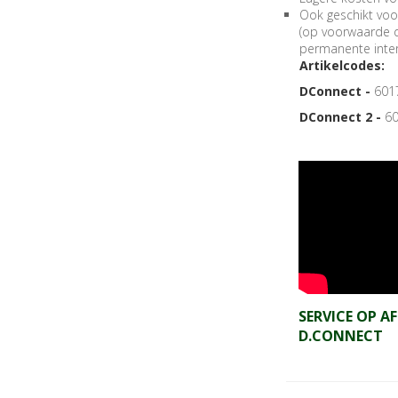
Ook geschikt voo
(op voorwaarde d
permanente inter
Artikelcodes:
DConnect -
601
DConnect 2 -
6
SERVICE OP A
D.CONNECT