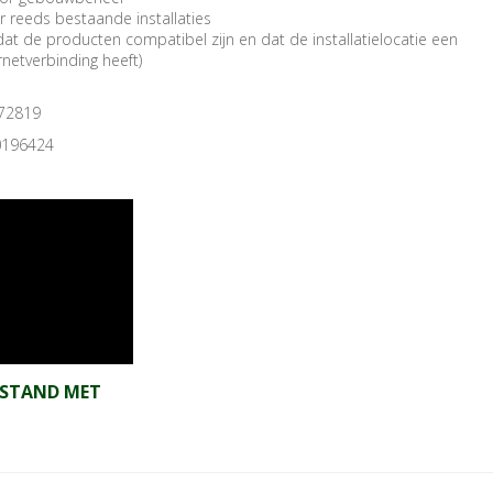
r reeds bestaande installaties
at de producten compatibel zijn en dat de installatielocatie een
netverbinding heeft)
72819
0196424
FSTAND MET