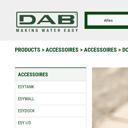
Overslaan
en
naar
de
Alles
inhoud
gaan
PRODUCTS
>
ACCESSOIRES
>
ACCESSOIRES
>
D
ACCESSOIRES
ESYTANK
ESYWALL
ESYDOCK
ESY I/O