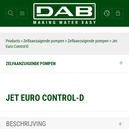
Overslaan
en
naar
de
inhoud
gaan
Products
>
Zelfaanzuigende pompen
>
Zelfaanzuigende pompen
>
Jet
Euro Control-D
ZELFAANZUIGENDE POMPEN
JET EURO CONTROL-D
BESCHRIJVING