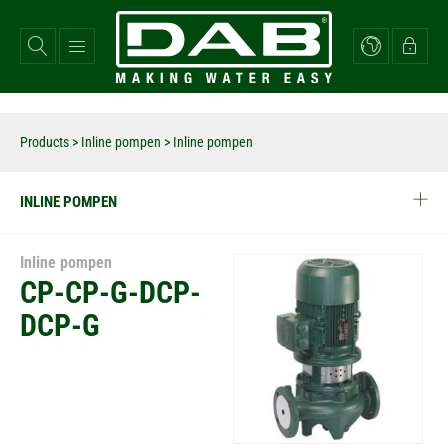
Overslaan
en
naar
de
inhoud
gaan
Products
>
Inline pompen
> Inline pompen
INLINE POMPEN
Inline pompen
CP-CP-G-DCP-
DCP-G