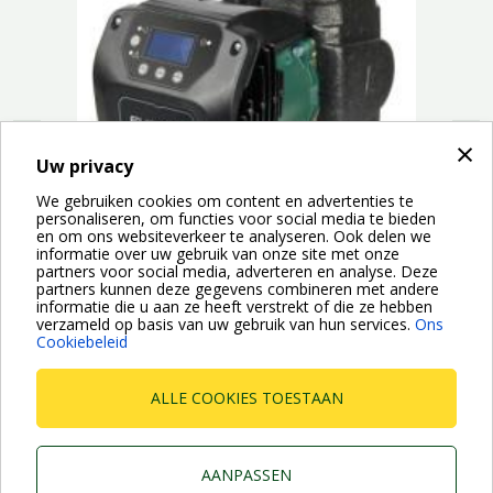
prev
next
×
Uw privacy
We gebruiken cookies om content en advertenties te
personaliseren, om functies voor social media te bieden
en om ons websiteverkeer te analyseren. Ook delen we
informatie over uw gebruik van onze site met onze
partners voor social media, adverteren en analyse. Deze
partners kunnen deze gegevens combineren met andere
w
informatie die u aan ze heeft verstrekt of die ze hebben
verzameld op basis van uw gebruik van hun services.
Ons
EVOPLUS SAN zijn elektronisch geregelde circulatiepompen
Cookiebeleid
welke kunnen worden toegepast in warm tapwatersystemen.
Door...
ALLE COOKIES TOESTAAN
AANPASSEN
Dab Pumps Spa © Via Marco Polo, 14 Mestrino Padova -