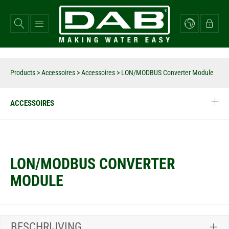
Overslaan
en
naar
de
inhoud
gaan
Products
>
Accessoires
>
Accessoires
>
LON/MODBUS Converter Module
ACCESSOIRES
LON/MODBUS CONVERTER
MODULE
BESCHRIJVING